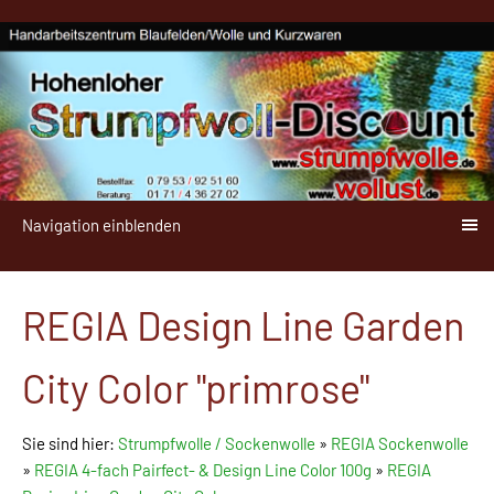
Navigation einblenden
REGIA Design Line Garden
City Color "primrose"
Sie sind hier:
Strumpfwolle / Sockenwolle
»
REGIA Sockenwolle
»
REGIA 4-fach Pairfect- & Design Line Color 100g
»
REGIA